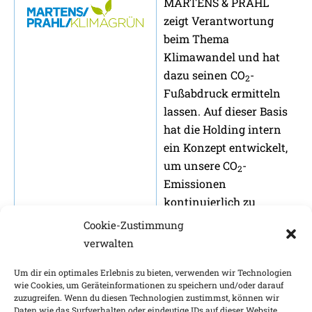
MARTENS & PRAHL
zeigt Verantwortung
beim Thema
Klimawandel und hat
dazu seinen CO
-
2
Fußabdruck ermitteln
lassen. Auf dieser Basis
hat die Holding intern
ein Konzept entwickelt,
um unsere CO
-
2
Emissionen
kontinuierlich zu
reduzieren.
Details zu
Cookie-Zustimmung
MARTENS & PRAHL
verwalten
Klimagrün erfahren Sie
Um dir ein optimales Erlebnis zu bieten, verwenden wir Technologien
hier.
wie Cookies, um Geräteinformationen zu speichern und/oder darauf
zuzugreifen. Wenn du diesen Technologien zustimmst, können wir
Daten wie das Surfverhalten oder eindeutige IDs auf dieser Website