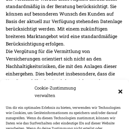
standardmäßig in der Beratung berücksichtigt. Sie
können auf besonderen Wunsch des Kunden auf
Basis der aktuell zur Verfügung stehenden Datenlage
berücksichtigt werden. Mit einem zukünftigen
breiteren Marktangebot wird eine standardmäßige
Berücksichtigung erfolgen.
Die Vergütung für die Vermittlung von
Versicherungen orientiert sich nicht an den
Nachhaltigkeitsrisiken, die mit den Anlagen dieser
einhergehen. Dies bedeutet insbesondere, dass die
Vergütungshöhe des Produktes nicht von den
Cookie-Zustimmung
Nachhaltigkeitsrisiken der Anlage positiv oder
verwalten
negativ beeinflusst wird.
Um dir ein optimales Erlebnis zu bieten, verwenden wir Technologien
Stand: 1.3.2021
wie Cookies, um Geräteinformationen zu speichern und/oder darauf
zuzugreifen. Wenn du diesen Technologien zustimmst, können wir
Daten wie das Surfverhalten oder eindeutige IDs auf dieser Website
verarbeiten. Wenn du deine Zustimmung nicht erteilst oder